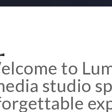
Welcome to Lu
edia studio spe
forgettable ex