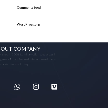
Comments feed
WordPress.org
BOUT COMPANY
lished in 2008, LuminaMotion specializes in
generation audiovisual interactive solutions
xperiential marketing.