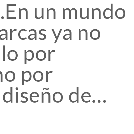
n.En un mundo
arcas ya no
lo por
no por
l diseño de…