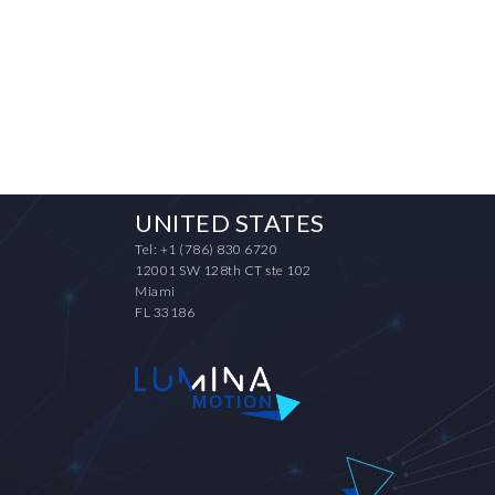
UNITED STATES
Tel: +1 (786) 830 6720
12001 SW 128th CT ste 102
Miami
FL 33186