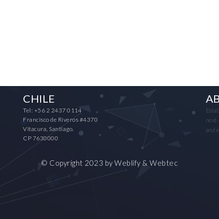
CHILE
A
Tel: +56 2 2437 0114
Estab
Francisco de Riveros #4370
next-
Vitacura, Santiago.
and e
CP 7630000
© Copyright 2023 by
Weblify
&
Webtec