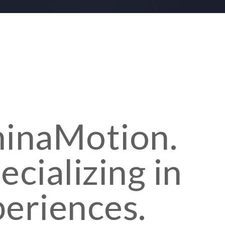
minaMotion.
cializing in
periences.