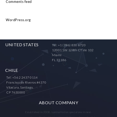
Comments feed
WordPress.org
UNITED STATES
Tel: +1 (786) 830 6720
12001 SW 128th CT ste 102
Miami
FL 33186
CHILE
Tel: +56 2 2437 0114
Francisco de Riveros #4370
Vitacura, Santiago.
CP 7630000
ABOUT COMPANY
Established in 2008, LuminaMotion specializes in next-