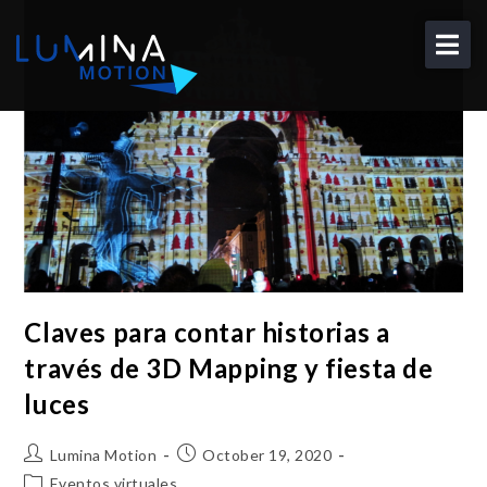
About
Solutions
Portfolio
Blog
Contact
EN
Claves para contar historias a
través de 3D Mapping y fiesta de
luces
Lumina Motion
October 19, 2020
Eventos virtuales